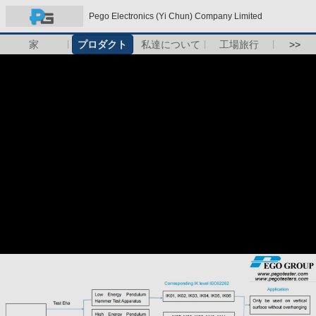
Pego Electronics (Yi Chun) Company Limited
家
プロダクト
私達について
工場旅行
>>