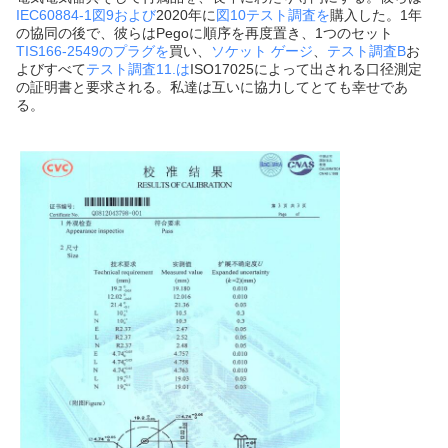
IEC60884-1図9および
2020年に
図10テスト調査を
購入した。1年
の協同の後で、彼らはPegoに順序を再度置き、1つのセット
TIS166-2549のプラグを
買い、
ソケット ゲージ
、
テスト調査B
お
よびすべて
テスト調査11.は
ISO17025によって出される口径測定
の証明書と要求される。私達は互いに協力してとても幸せであ
る。