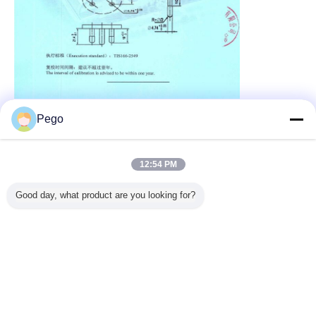
Pego
Recommended Products
12:54 PM
Good day, what product are you looking for?
0-4-4 適
単一フェーズAC
IEC60335-2-11 ト
IEC60335-1 同様
標準的な
のための
DC電源選択可能
ンブルドライヤー
の試験探査機B
容器 1.8K
力と組み込
な可変的な電圧頻
用のK型熱対と4N
50mm 円形ストッ
面への衝
ットワー
度2KV/5KV/10KV
力を持つ表面温度
プフェイス付き 囲
のショッ
Cバースト
探査機
みによって提供さ
れ
電機
れる保護を検証す
言語を変えて下さい
る
Japanese