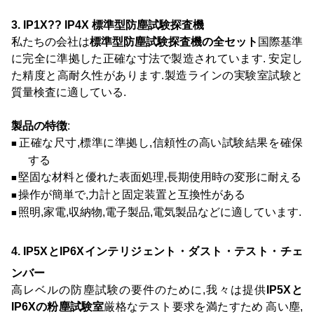
3. IP1X?? IP4X 標準型防塵試験探査機
私たちの会社は
標準型防塵試験探査機の全セット
国際基準
に完全に準拠した正確な寸法で製造されています. 安定し
た精度と高耐久性があります.製造ラインの実験室試験と
質量検査に適している.
製品の特徴
:
正確な尺寸,標準に準拠し,信頼性の高い試験結果を確保
■
する
堅固な材料と優れた表面処理,長期使用時の変形に耐える
■
操作が簡単で,力計と固定装置と互換性がある
■
照明,家電,収納物,電子製品,電気製品などに適しています.
■
4. IP5XとIP6Xインテリジェント・ダスト・テスト・チェ
ンバー
高レベルの防塵試験の要件のために,我々は提供
IP5Xと
IP6Xの粉塵試験室
厳格なテスト要求を満たすため 高い塵,