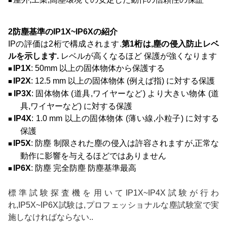
■
2防塵基準のIP1X~IP6Xの紹介
IPの評価は2桁で構成されます.
第1桁は,塵の侵入防止レベ
ルを示します.
レベルが高くなるほど 保護が強くなります
IP1X
: 50mm 以上の固体物体から保護する
■
IP2X
: 12.5 mm 以上の固体物体 (例えば指) に対する保護
■
IP3X
: 固体物体 (道具,ワイヤーなど) より大きい物体 (道
■
具,ワイヤーなど) に対する保護
IP4X
: 1.0 mm 以上の固体物体 (薄い線,小粒子) に対する
■
保護
IP5X
: 防塵 制限された塵の侵入は許容されますが,正常な
■
動作に影響を与えるほどではありません
IP6X
: 防塵 完全防塵 防塵基準最高
■
標準試験探査機を用いてIP1X~IP4X試験が行わ
れ,
IP5X~IP6X試験は,プロフェッショナルな塵試験室で実
施しなければならない.
.