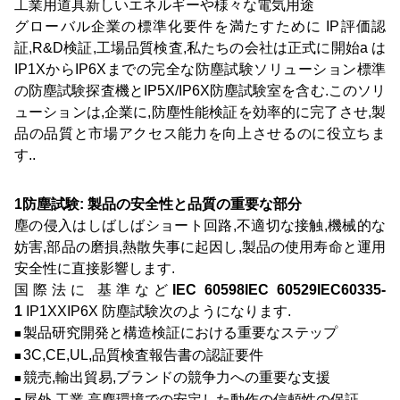
工業用道具新しいエネルギーや様々な電気用途
グローバル企業の標準化要件を満たすために IP評価認
証,R&D検証,工場品質検査,私たちの会社は正式に開始
a は
IP1XからIP6Xまでの完全な防塵試験ソリューション
標準
の防塵試験探査機とIP5X/IP6X防塵試験室を含む.このソリ
ューションは,企業に,防塵性能検証を効率的に完了させ,製
品の品質と市場アクセス能力を向上させるのに役立ちま
す..
1防塵試験: 製品の安全性と品質の重要な部分
塵の侵入はしばしばショート回路,不適切な接触,機械的な
妨害,部品の磨損,熱散失事に起因し,製品の使用寿命と運用
安全性に直接影響します.
国際法に
基準など
IEC 60
5
98IEC 60529
IEC60335-
1
IP1XXIP6X 防塵試験
次のようになります.
製品研究開発と構造検証における重要なステップ
■
3C,CE,UL,品質検査報告書の認証要件
■
競売,輸出貿易,ブランドの競争力への重要な支援
■
屋外,工業,高塵環境での安定した動作の信頼性の保証