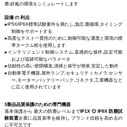
塵,砂嵐の環境をシミュレートします
設備 の 利点
:
IP5X/IP6X標準試験要件を満たし,負圧,塵循環,タイミング
■
制御をサポートする
高度なテスト一貫性のために,制御可能な濃度と環境の標
■
準タークム粉を使用します.
インテリジェント制御システム,直感的な操作,設定可能
■
および追跡可能なパラメータ
信頼性の高い密閉構造,清掃と保守が簡単,安定した動作
■
自動車電子機器,屋外ランプ,セキュリティカメラ,センサ
■
ー,モーター,バッテリーパック,コネクタ,工業機器など
に広く使用されています
5
製品品質保護のための専門機器
基本保護から 最大の防塵レベルまで
IP1X ◎ IP6X 防塵試
験装置
企業に品質基準を維持し ブランド信頼を高めるの
に不可欠です