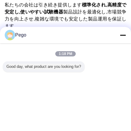
私たちの会社は引き続き提供します
標準化され,高精度で
安定し,使いやすい試験機器
製品設計を最適化し,市場競争
力を向上させ,複雑な環境でも安定した製品運用を保証し
ます.
Pego
Recommended Products
1:18 PM
Good day, what product are you looking for?
51-3 丸い
5KV出力電圧 3相
IEC60884-1
Unpolished
高圧水タン
・マンド
電気高速過渡現象
IEC60669-1 規格
Aluminum Vessels
ュレーショ
リング試
発生器 PLCタッチ
準拠 プラグソケッ
for IEC60335-2-6
50m 水深 
装置
スクリーンおよび
トカプラーおよび
Compliant
験
EMC試験用内蔵
スイッチ試験用
Cooking Tests
CDN付き
300V/30A 容量性
with 110mm to
言語を変えて下さい
抵抗性誘導性電源
300mm Diameter
負荷キャビネット
and 2mm Wall
Japanese
Thickness