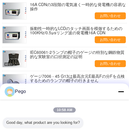
16A CDNの3段階の電気速く一時的な発電機の容易な
操作
お問い合わせ
振動性一時的なLCDのタッチ画面を模倣するための
100KHz/0.5μsリング波の発電機16A CDN
お問い合わせ
IEC60061-2ランプの帽子のゲージの特別な鋼鉄物質
的な実験室の口径測定の証明
お問い合わせ
ゲージ7006 - 45 G13は最高次元E最高Fの分Fを点検
するためのランプの帽子の行きません
お問い合わせ
Pego
ステンレス鋼ランプの帽子のゲージは、缶承認される
ゲージの行かないために行き、
10:58 AM
お問い合わせ
Good day, what product are you looking for?
高密度ランプはテストの基盤にゲージ行きますPin適
用します7006-121-1を行きません