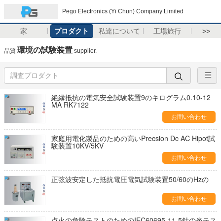
Pego Electronics (Yi Chun) Company Limited
家
プロダクト
私達について
工場旅行
>>
環境の試験装置
品質
supplier.
絶縁抵抗の電気安全試験装置9のキログラム0.10-12
MA RK7122
お問い合わせ
家庭用電化製品のための高いPrecsion Dc AC Hipot試
験装置10KV/5KV
お問い合わせ
正弦波安定した抵抗電圧電気試験装置50/60のHzの
お問い合わせ
点火の危険テストのためのIEC60695-11-5針の炎テス