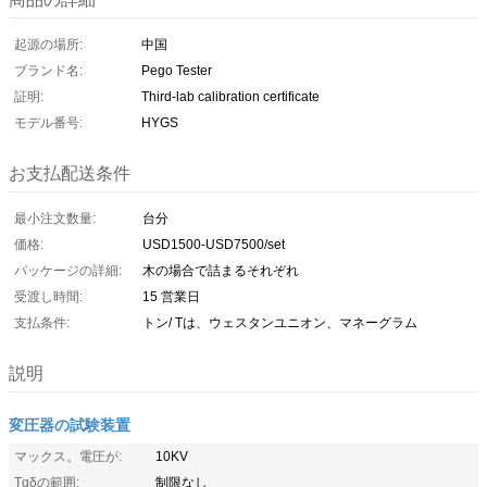
起源の場所:
中国
ブランド名:
Pego Tester
証明:
Third-lab calibration certificate
モデル番号:
HYGS
お支払配送条件
最小注文数量:
台分
価格:
USD1500-USD7500/set
パッケージの詳細:
木の場合で詰まるそれぞれ
受渡し時間:
15 営業日
支払条件:
トン/ Tは、ウェスタンユニオン、マネーグラム
説明
変圧器の試験装置
マックス。電圧が:
10KV
Tgδの範囲:
制限なし