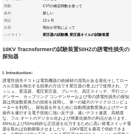
関数:
CVTの検定関数を使って
条件:
新しい
保証:
12ヶ月
出荷:
明白か空気によって
変圧器の試験機
変圧器オイルの試験装置
ハイライト:
,
10KV Tracnsformerの試験装置50HZの誘電性損失の
探知器
I. Introduction:
誘電性損失テストは電気機器の絶縁材の湿気がある退化そしてロー
カル欠陥を検出する効果の方法です変圧器の巻上げで使用され、ブ
ッシュ、変流器、電圧変圧器、ブレーカ、高圧スイッチ、平行コン
デンサー、カップリング コンデンサーおよび等の誘電性損失の探知
器は周波数変換力の技術を採用し、単一の破片のマイクロコンピュ
ーターを利用し、探知器を作るために自動周波数変換およびデータ
操作を遂行する電子技術に強い反干渉、速いテスト速度、高精度
な、フル オートのデジタル化および簡素化操作の利点があります。
45Hzおよび55Hz純粋な正弦波を出力するために高い発電スイッチ電
源を取れば自動膨脹させましたり、10KV電圧を最高で供給できま