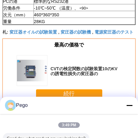
PCの港
標準的なRS232港
労働条件
-10℃~50℃ （温度）、
<90>
次元（mm）
460*360*350
重量
28KG
変圧器オイルの試験装置
変圧器の試験機
電源変圧器のテスト
札:
,
,
最高の価格で
CVTの検定関数の試験装置10のKV
の誘電性損失の変圧器の
続行
Pego
変圧器の試験装置
多く
3:49 PM