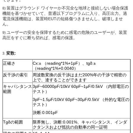
装置はグラウンド ワイヤーか不完全な地球と接続しない場合保護
8)
機能を基づかせていて、普通以下プログラムに入り、高圧出力。過
電流保護機能は、装置時EUTの短絡傷つきませんし、破壊しませ
ん。
ユーザーの安全を保障するために感電の危険のユーザーが、装置
9)
高圧をすぐに断ち切れば、感電の保護。
変数:
3.
正確さ
Cx:± （reading*1%+1pF）、tgδ:±
（reading*1%+0.0040）
反干渉の索引
周波数変換の反干渉はまだ200%年の干渉で精密の
上で、達することができます
キャパシタンス
3pF~60000pF/10kV 60pF~1μF/0.5kV （内部電圧の
範囲
テスト）
3pF~1.5μF/10kV 60pF~30μF/0.5kV （外的な電圧の
テスト）
決断:0.001pF
Tgδの範囲
限界無し、決断:0.001%、キャパシタンス、インダ
クタンスおよび抵抗の自動車の同一証明