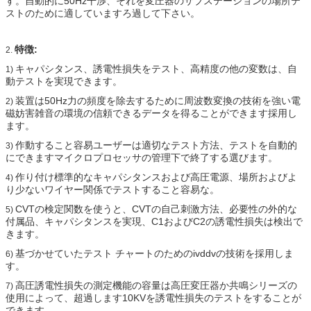
す。自動的に50Hz干渉、それを変圧器のサブステーションの場所テ
ストのために適していますろ過して下さい。
特徴:
2.
キャパシタンス、誘電性損失をテスト、高精度の他の変数は、自
1)
動テストを実現できます。
装置は50Hz力の頻度を除去するために周波数変換の技術を強い電
2)
磁妨害雑音の環境の信頼できるデータを得ることができます採用し
ます。
作動すること容易ユーザーは適切なテスト方法、テストを自動的
3)
にできますマイクロプロセッサの管理下で終了する選びます。
作り付け標準的なキャパシタンスおよび高圧電源、場所およびよ
4)
り少ないワイヤー関係でテストすること容易な。
CVTの検定関数を使うと、CVTの自己刺激方法、必要性の外的な
5)
付属品、キャパシタンスを実現、C1およびC2の誘電性損失は検出で
きます。
基づかせていたテスト チャートのためのivddvの技術を採用しま
6)
す。
高圧誘電性損失の測定機能の容量は高圧変圧器か共鳴シリーズの
7)
使用によって、超過します10KVを誘電性損失のテストをすることが
できます。