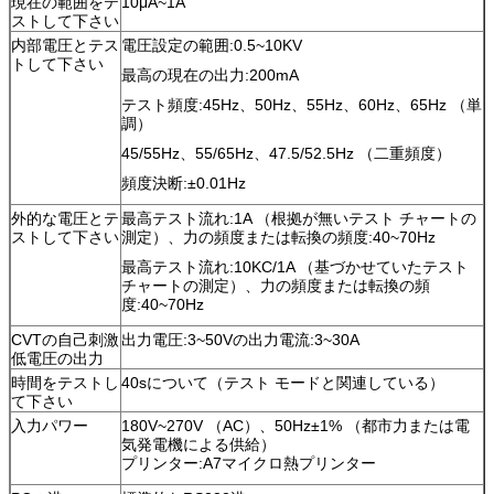
現在の範囲をテ
10μA~1A
ストして下さい
内部電圧とテス
電圧設定の範囲:0.5~10KV
トして下さい
最高の現在の出力:200mA
テスト頻度:45Hz、50Hz、55Hz、60Hz、65Hz （単
調）
45/55Hz、55/65Hz、47.5/52.5Hz （二重頻度）
頻度決断:±0.01Hz
外的な電圧とテ
最高テスト流れ:1A （根拠が無いテスト チャートの
ストして下さい
測定）、力の頻度または転換の頻度:40~70Hz
最高テスト流れ:10KC/1A （基づかせていたテスト
チャートの測定）、力の頻度または転換の頻
度:40~70Hz
CVTの自己刺激
出力電圧:3~50Vの出力電流:3~30A
低電圧の出力
時間をテストし
40sについて（テスト モードと関連している）
て下さい
入力パワー
180V~270V （AC）、50Hz±1% （都市力または電
気発電機による供給）
プリンター:A7マイクロ熱プリンター