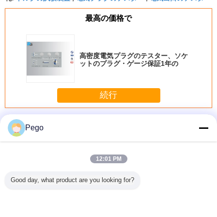
最高の価格で
高密度電気プラグのテスター、ソケ
ットのプラグ・ゲージ保証1年の
続行
プラグソケットテスタ
多く
Pego
12:01 PM
昇のため
直接差込式装置の
倒れかけたバレル
空気のプラグのソ
高精度プ
Good day, what product are you looking for?
63図30電
ためのトルクのプ
のプラグのソケッ
ケットの生命テス
ットテ
トのテス
ラグのソケットの
トのテスターのス
ター5から60回/最
スト プラ
テスターの異なっ
テンレス鋼材料力
低PLCの制御シス
グ
たアダプター
50のHzの
テム