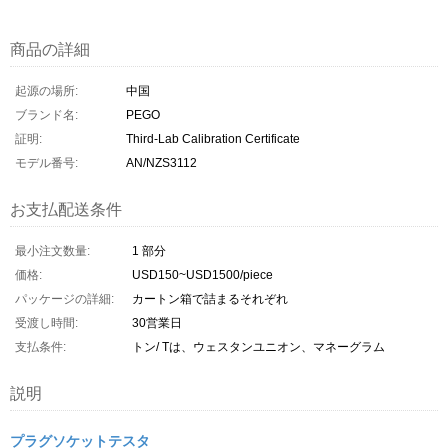
商品の詳細
起源の場所:
中国
ブランド名:
PEGO
証明:
Third-Lab Calibration Certificate
モデル番号:
AN/NZS3112
お支払配送条件
最小注文数量:
1 部分
価格:
USD150~USD1500/piece
パッケージの詳細:
カートン箱で詰まるそれぞれ
受渡し時間:
30営業日
支払条件:
トン/ Tは、ウェスタンユニオン、マネーグラム
説明
プラグソケットテスタ