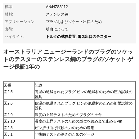
標準:
AN/NZS3112
材料:
ステンレス鋼
アプリケーション:
プラグおよびソケット出口のため
出荷:
明白によって
トルクの試験装置
電気出口のテスター
ハイライト:
,
オーストラリア ニュージーランドのプラグのソケッ
トのテスターのステンレス鋼のプラグのソケット ゲ
ージ保証1年の
図番
記述
図2.5
高温の絶縁されたプラグ ピンの絶縁材のための圧力試験の
器具
図2.6
低温の絶縁されたプラグ ピンの絶縁材のための衝撃試験の
器具
図2.9
温度の上昇テストのためのプラグの土台
図2.10
温度の上昇テストのための単位を締め金で止めるPin
図2.8
ピン折り曲げ試験の力のための適用
図3.1
非接触テストの深さのためのゲージ