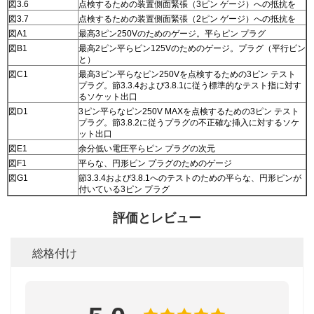
図3.6
点検するための装置側面緊張（3ピン ゲージ）への抵抗を
図3.7
点検するための装置側面緊張（2ピン ゲージ）への抵抗を
図A1
最高3ピン250Vのためのゲージ。平らピン プラグ
図B1
最高2ピン平らピン125Vのためのゲージ。プラグ（平行ピン
と）
図C1
最高3ピン平らなピン250Vを点検するための3ピン テスト
プラグ。節3.3.4および3.8.1に従う標準的なテスト指に対す
るソケット出口
図D1
3ピン平らなピン250V MAXを点検するための3ピン テスト
プラグ。節3.8.2に従うプラグの不正確な挿入に対するソケ
ット出口
図E1
余分低い電圧平らピン プラグの次元
図F1
平らな、円形ピン プラグのためのゲージ
図G1
節3.3.4および3.8.1へのテストのための平らな、円形ピンが
付いている3ピン プラグ
評価とレビュー
総格付け