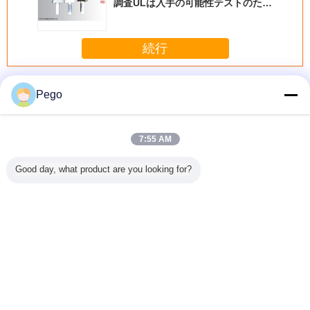
調査ULは入手の可能性テストのため
の網停止が付いている調査を連結し
た
続行
指の調査をテストして下さい
多く
Pego
7:55 AM
/ステンレス
新しいConditon
UL507 PA100Aの
非絶縁の生きてい
Unjoint
Good day, what product are you looking for?
的なホッ
IEC60335長いテ
有体節無脊髄動物
る部分のためのナ
査テス
のテスタ
スト調査のキット
テスト指の調査の
イロン ハンドル
IEC610
nted新し
の絶縁体のハンド
刃ファンのための
UL507 PA135Aの
な図7条
diton
ル1年の保証
三番目の実験室の
入手の可能性テス
ま
0601
証明書
ト調査のステンレ
ス鋼指
言語を変えて下さい
Japanese