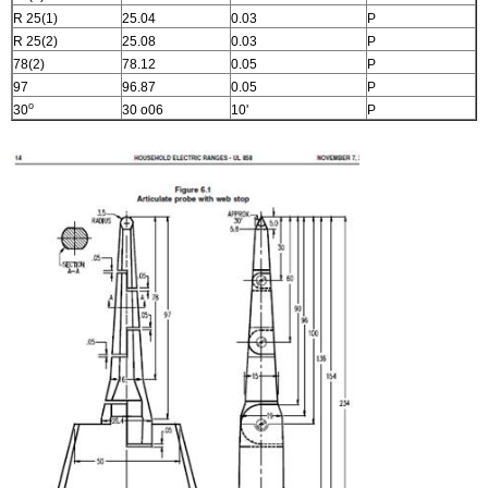
R 25(1)
25.04
0.03
P
R 25(2)
25.08
0.03
P
78(2)
78.12
0.05
P
97
96.87
0.05
P
o
30
30 o06
10'
P