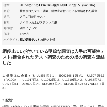
標準:
UL858図6.1のIEC62368-1図V.1のUL507図6.5 （PA100A）
名前:
接合されたテスト調査、網停止が付いている連結された調査
適用:
入手の可能性テスト
材料:
ナイロンおよびステンレス鋼
郵送物:
明白によって
保証:
12か月
指の調査テスト
ulテスト指
ハイライト:
,
網停止/ULが付いている明瞭な調査は入手の可能性テ
スト/接合されたテスト調査のための指の調査を連結
した
1.
標準はに合致する:
UL858図6.1、
IEC62368-1図V.1、UL507図6.5
（PA100A）、UL1017図2、UL1062図1.2、UL1310図14.2、UL982図7.1、
UL474図5.1、UL6500図14、UL60065図14、UL1082図7.2およびUL1278図
8.3。
記述:
2.
網停止が付いている明瞭な調査はIEC623680-1図に従ってV.1、満た