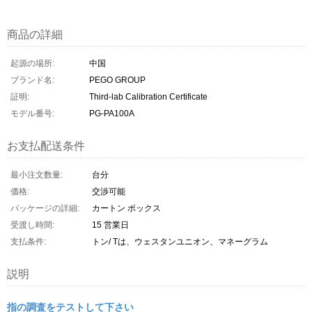
商品の詳細
起源の場所:
中国
ブランド名:
PEGO GROUP
証明:
Third-lab Calibration Certificate
モデル番号:
PG-PA100A
お支払配送条件
最小注文数量:
台分
価格:
交渉可能
パッケージの詳細:
カートン ボックス
受渡し時間:
15 営業日
支払条件:
トン/ Tは、ウェスタンユニオン、マネーグラム
説明
指の調査をテストして下さい