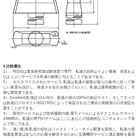
6.比較優位
1）。PEGOは電気研究室試験装置で専門、私達の目的よりよい価格、良質およ
びよりよいサービスを私達の顧客に与えることであるである。
2）。カスタマイズされたサービス:私達は私達の顧客が彼らの条件に従って新
しい装置を設計し、発達させるのを助けてもいい。私達は適用範囲が広く、可
能な製造者である。
3）.Excellent質:保証12か月の、配達の前の100%の保証テスト。そしてすべて
は私達のプロダクトISO17025によって承認される三番目の実験室の口径測定を
渡すことができる。
4）。販売サービスおよび技術援助の後:電子メールによるテクニカル サポート
24時間の。私達の専門のチームはここにあなたの技術的なコンサルタントで喜
んで常にである。
5）。速い配達:私達の会社はジャスト・イン・タイム配達を提供し、私達の貨
物運送業者はあなたの心配を解決するために交通機関サービス適正価格を最高