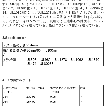
すUL507図6.5 （PA100A）、UL1017図2、UL1062図1.2、UL1310
図14.2、UL982図7.1、UL474図5.1、UL6500図14、UL60065図
14、UL1082図7.2およびUL1278図の条件を8.3設計されている。や
しシミュレーターおよび限られた共同動きは人間指の動きを模倣す
る。それはナイロンの作った。利用できる鐘中心の付属品。ハンド
ルはナイロンから成っている。指はステンレス鋼から成っている。
3.Specification:
テスト指の長さ
234mm
曲がる部分の長
30mm/60mm/100mm
さ
参照標準
UL507、UL982、UL1278、UL1062、UL1310、
UL474、UL60065
4.
口径測定のレポート
わずかな値
測定値（mm）
拡大された不確実性
結論
（mm）
（mm）
234
233.98
0.05
P
154
154.07
0.05
P