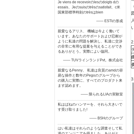
Je viens de recevoirのlesのdoigts dの
（
essais、Jeのsuisのtrèsのsatisfait、c米
国東部標準時刻のtrèsはbien
—— ESTIの形成
親愛なるアリス、 機械は今よく働いて
います。あなたのサポートおよび忍耐が
ように私達の問題を解決し、私達に交渉
2
の非常に有用な提案を与えることができ
るありがとう。実際によい協同。
—— TUVラインランドPvt。株式会社
親愛なるPenny、 私達は良質のamdの容
易な操作と数年のPegoのグループから
3
の購入に実際に、すべてのプロダクト来
ます認めます。
—— 限られるLIAの実験室
私はばねのハンマーを、それら大きいで
す受け取りました!
—— BSHのグループ
はい私達はそれらのような調査そして私
達のエンジニアを得ました。ありがと