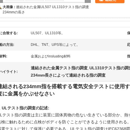
大画像 :
連結された金属UL507 UL1310テスト指の調査
234mmの長さ
に合致する:
UL507、UL1310等。
保
船の方法:
DHL、TNT、UPS等によって。
応
材料:
金属およびinsluating材料
連結された金属テスト指の調査
UL1310テスト指の調
,
ハイライト:
234mm長さによって連結される指の調査
連結される234mm指を搭載する電気安全テストに使用するUL
査に金属をかぶせなさい
.
ULテスト指の調査の記述:
ULテスト指の調査は主に
装置に固体異物の危ない生きている部分か、熱
点検に触れるために点検がボディを防ぐことができるように使用される
感電テストに対して保護に必要である。ULテスト指の調査は
IEC6236