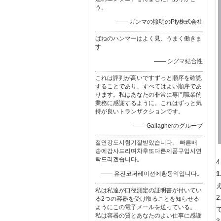
う。
—— ガンマの照明のPty株式会社
ばねのハンマーはよく見、うまく働きま
す
—— シグマ結合性
これは評判が高いですずっと順序を確認
することであり、すべてはよい順序であ
ります。私はあなたの非常に専門職業的
業務に感謝するように。これはずっと気
持が良いトランザクションです。
—— Gallagherのグループ
절연강도시험기잘받았습니다。 빠른배
송에감사드리며차후또다른제품구입시연
락드리겠습니다。
4
1
—— 유진코퍼레이션에황동익입니다。
私は私達が口径測定の証明書が付いてい
る2つの容器を受け取ることを知らせる
ようにこの電子メールを送っている。
私は容器の質とあなたのよい仕事に感謝