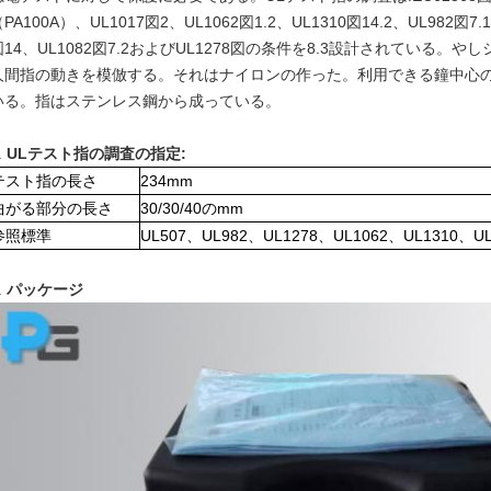
PA100A）、UL1017図2、UL1062図1.2、UL1310図14.2、UL982図7.1
図14、UL1082図7.2およびUL1278図の条件を8.3設計されている
人間指の動きを模倣する。それはナイロンの作った。利用できる鐘中心
いる。指はステンレス鋼から成っている。
.
ULテスト指の調査の指定:
テスト指の長さ
234mm
曲がる部分の長さ
30/30/40のmm
参照標準
UL507、UL982、UL1278、UL1062、UL1310、UL
.
パッケージ