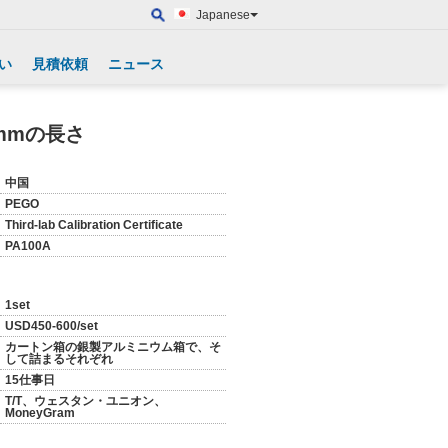
Japanese
い
見積依頼
ニュース
4mmの長さ
中国
PEGO
Third-lab Calibration Certificate
PA100A
1set
USD450-600/set
カートン箱の銀製アルミニウム箱で、そ
して詰まるそれぞれ
15仕事日
T/T、ウェスタン・ユニオン、
MoneyGram