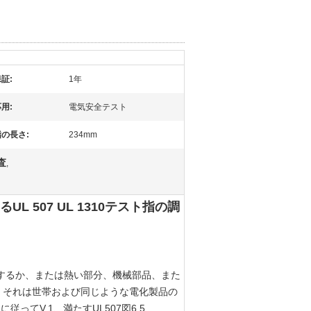
証:
1年
用:
電気安全テスト
指の長さ:
234mm
査
,
 507 UL 1310テスト指の調
するか、または熱い部分、機械部品、また
。それは世帯および同じような電化製品の
8図に従ってV.1、満たすUL507図6.5