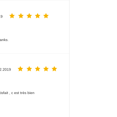
19
hanks.
2.2019
sfait , c est très bien