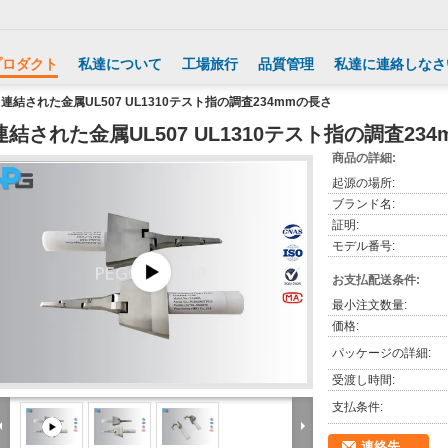
プロダクト
私達について
工場旅行
品質管理
私達に連絡しなさ
連結された金属UL507 UL1310テスト指の調査234mmの長さ
連結された金属UL507 UL1310テスト指の調査23
商品の詳細:
起源の場所:
ブランド名:
証明:
モデル番号:
お支払配送条件:
最小注文数量:
価格:
パッケージの詳細:
受渡し時間:
支払条件:
連絡先