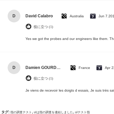
D
David Calabro
Australia
Jun 7.20
役に立つ (1)
Yes we got the probes and our engineers like them. T
D
Damien GOURDAIN
France
Apr 2
役に立つ (1)
Je viens de recevoir les doigts d essais, Je suis très sati
,
,
タグ:
指の調査テスト
ulは指の調査を連結しました
ulテスト指