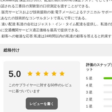
3.Excellent質:保証12か月の、配達の前の100%の保証テスト。そして
承認される三番目の実験室の口径測定を渡すことができる。
4. 販売サービスおよび技術援助の後:電子メールによるテクニカル サポ
にあなたの技術的なコンサルタントで喜んで常にである。
5. 速い配達:私達の会社はジャスト・イン・タイム配達を提供し、私達
めに交通機関サービス適正価格を最高で提供できる。
6. 顧客への敏速な応答:私達は24時間以内の私達の顧客を答えると約束す
総格付け
評価のスナップ
ット
5.0
5 星
このサプライヤーに対する50件のレビュ
4 星
ーに基づいています
3 星
2 星
レビューを書く
1 星