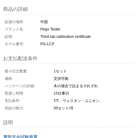
商品の詳細
起源の場所:
中国
ブランド名:
Pego Tester
証明:
Third-lab calibration certificate
モデル番号:
PG-LCP
お支払配送条件
最小注文数量:
1セット
価格:
交渉可能
パッケージの詳細:
木の場合で詰まるそれぞれ
受渡し時間:
15仕事日
支払条件:
T/T、ウェスタン・ユニオン、
供給の能力:
50セット/月
説明
電気安全試験装置