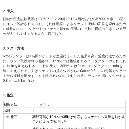
2.
導入
軽鎖の圧力試験装置はIEC60598-2-20節20.12.4図2およびGB7000.9節11.3図2.
に従って設計されている。それは摩擦によるソケット接触の変位を避けるため
に軽鎖のpush-inソケットのソケット接触の保証の、点検に軽鎖の生きている部
分が入手しやすくなるように適用した。
3.
テスト方法
6つのソケットは7時間ソケットが室温に冷却した後最も高い温度に達するため
に、ランプ取除かれる熱され、15Nの力は接続されるコンダクターのそれぞれ
に1minを加えられる。これの後で、30Nの力は2つのコンダクターに1minを一
緒に加えられる。力はソケットの挿入位置からの3mm±0.8mmの間隔でソケッ
トから接触を動かすことを試みるために加えられる。テストの間にソケットは
0.8mm以上動かない。
4.
指定:
制御方法
マニュアル
場所
1
力の範囲
調節可能な10Nへの35Nは対応するスケールへ重量を動かす
ことによって実現した
接続される単一のコンダクターに必要な力:15N