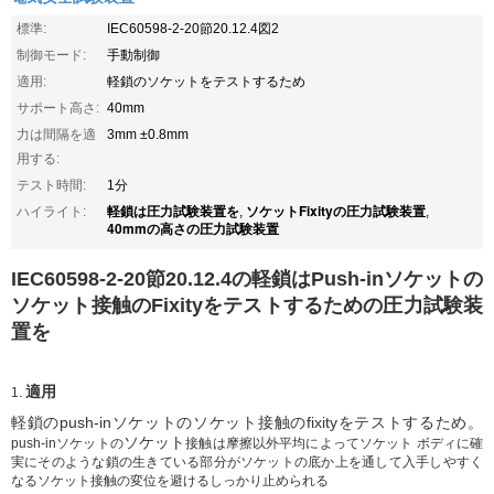
標準:
IEC60598-2-20節20.12.4図2
制御モード:
手動制御
適用:
軽鎖のソケットをテストするため
サポート高さ:
40mm
力は間隔を適
3mm ±0.8mm
用する:
テスト時間:
1分
軽鎖は圧力試験装置を
ソケットFixityの圧力試験装置
ハイライト:
,
,
40mmの高さの圧力試験装置
IEC60598-2-20節20.12.4の軽鎖はPush-inソケットの
ソケット接触のFixityをテストするための圧力試験装
置を
適用
1.
軽鎖のpush-inソケットのソケット接触のfixityをテストするため。
ソケット
push-inソケットの
接触は摩擦以外平均によってソケット ボディに確
実にそのような鎖の生きている部分がソケットの底か上を通して入手しやすく
なるソケット接触の変位を避けるしっかり止められる