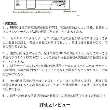
5.比較優位
1）。PEGOは電気研究室試験装置で専門、私達の目的よりよい価格、良質およ
びよりよいサービスを私達の顧客に与えることであるである。
2）。カスタマイズされたサービス:私達は私達の顧客が彼らの条件に従って新
しい装置を設計し、発達させるのを助けてもいい。私達は適用範囲が広く、可
能な製造者である。
3）。優秀な質:保証12か月の、配達の前の100%の保証テスト。そしてすべては
私達のプロダクトISO17025によって承認される三番目の実験室の口径測定を渡
すことができる。
4）。販売サービスおよび技術援助の後:電子メールによるテクニカル サポート
24時間の。私達の専門のチームはここにあなたの技術的なコンサルタントで喜
んで常にである。
5）。速い配達:私達の会社はジャスト・イン・タイム配達を提供し、私達の貨
物運送業者はあなたの心配を解決するために交通機関サービス適正価格を最高
で提供できる。
6）。顧客への敏速な応答:私達は24時間以内の私達の顧客を答えると約束する
評価とレビュー