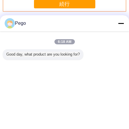
続行
電気安全試験装置
多く
Pego
6:18 AM
98 電気安
IEC60884-1第12
セリウムの証明の
5KV高圧絶縁耐力
NH4CI
Good day, what product are you looking for?
験装置
項に規定する電導
AC DCの絶縁耐力
の試験装置
キングイ
体の損傷を検査す
の試験装置
0~100mAの漏出
ス試
る装置2.5
5/10/20/50KV
流れはIEC60335-
IEC60
1に従います
言語を変えて下さい
Japanese
ホーム
|
私達について
|
私達に連絡しなさい
|
地図
|
Privacy Policy
デスクトップの眺め