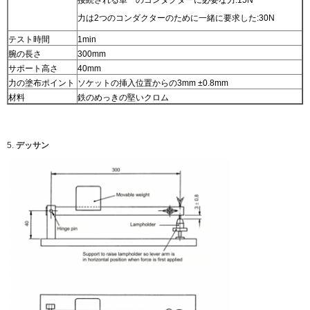
力は2つのコンダクターのために一緒に要求した:30N
テスト時間
1min
腕の長さ
300mm
サポート高さ
40mm
力の塗布ポイント
ソケットの挿入位置からの3mm ±0.8mm
材料
鉄のめっきの堅いクロム
5.
デッサン