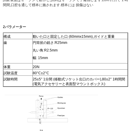
間間,口腔を通して標本に施されます.標本には 損傷はない
2パラメーター
構成
動いた口と固定した口 (60mmx15mm),ガイドと重量
歯
円筒状の鋭さ:R25mm
丸い角:R2.5mm
幅: 15mm
体重
20N
試験温度
80°C±2°C
試験時間
25±5° 1分間 (移動式ソケット出口のカバー),80±2° 1時間間
(電気アクセサリーと表面型マウントボックス)