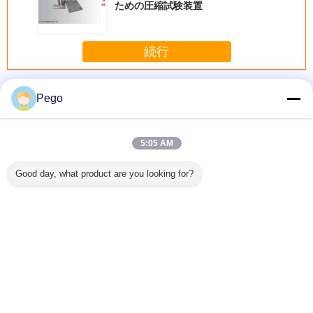
ための圧縮試験装置
続行
プラグソケットテスタ
多く
Pego
5:05 AM
昇のため
直接差込式装置の
倒れかけたバレル
空気のプラグのソ
高精度プ
Good day, what product are you looking for?
63図30電
ためのトルクのプ
のプラグのソケッ
ケットの生命テス
ットテ
トのテス
ラグのソケットの
トのテスターのス
ター5から60回/最
スト プラ
テスターの異なっ
テンレス鋼材料力
低PLCの制御シス
グ
たアダプター
50のHzの
テム
言語を変えて下さい
Japanese