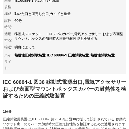
基準
IEC60884-1 第25.4節と図38
規格:
構成:
動いた口と固定した口,ガイドと重量
試験
60分
時間:
適用
移動式スロケット・ドロップのカバー,電気アクセサリー,および表面型
マウントボックスの加熱時の圧縮抵抗性能を検証する.
する:
輸送:
明白によって
熱耐性圧縮試験装置
IEC 60884-1 圧縮試験装置
熱耐性試験装置
ハイ
,
,
ライ
ト:
IEC 60884-1 図38 移動式電源出口,電気アクセサリー
および表面型マウントボックスカバーの耐熱性を検
証するための圧縮試験装置
1紹介
圧縮試験用装置は,IEC60884-1第25.4項と図38に従って設計されている.移動式
ソケット出口のカバーの加熱時の圧縮抵抗性能を検証するために適用されます.
試験装置はオーブンで動作し,試料はオーブンで予備熱します.20N の力で 1 時