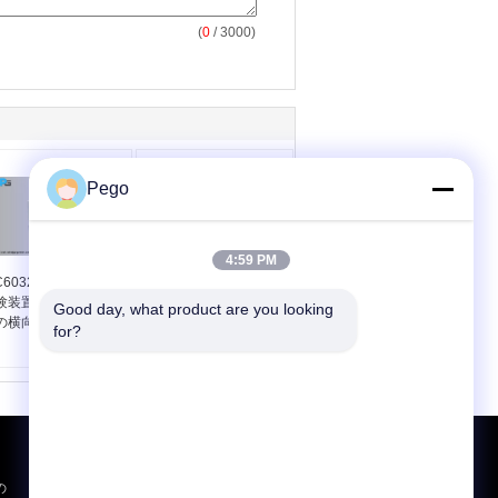
(
0
/ 3000)
Pego
4:59 PM
C60320-1 に準拠する
高性能機器のコップラ
験装置のコップラー
ー 試験装置 耐久性試験
Good day, what product are you looking 
の横向き引力試験装
と断裂能力試験用電源
for?
荷重キャビネット 300V
試験電圧と30A試験電流
見積依頼
の
送っ