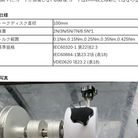
2仕様
トークディスク直径
100mm
体重
2N/3N/5N/7N/8.5N*1
トルク範囲
0.1Nm,0.15Nm,0.25Nm,0.35Nm,0.425Nm
基準規格
IEC60320-1 第22項2.3
IEC60884-1第23.2項 (表18)
VDE0620 項23.2 (表18)
3写真