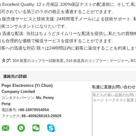
).Excellent Quality: 12ヶ月保証,100%保証テストの配達前に. そ
認可されている第三のラボの校正を通過することができます.
4) 販売後サービスと技術支援: 24時間電子メールによる技術サポート.
技術コンサルタントになりたいです.
5) 迅速な配送: 当社はちょうどタイムリーな配送を提供し,私たちの貨
最も合理的な価格で輸送サービスを提供することができます.
顧客への迅速な対応:我々は24時間以内に顧客に返信することを約束しま
,
,
タグ:
30A 装置のコップラー試験装置
S16 鉄器具のコップラー・ゲージャー
IE
連絡先の詳細
Pego Electronics (Yi Chun)
私達に直接お問い合わせ
Company Limited
コンタクトパーソン:
Ms. Penny
Peng
電話番号:
+86-18979554054
ファックス:
86--4008266163-29929