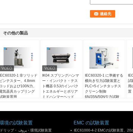
その他の製品
IEC60320-1 非ソリッド
IK04 スプリングハンマ
IEC60320-1 に準拠する
IE
ピンテスター、4.8mm
ー・インパクト・テス
横向き引力試験装置と
試
ロッドおよび100N力、
ト機器 0.5Jのインパク
PLC+5インチタッチス
用
電気器具カップリング
トエネルギーとポリア
クリーン制御
置
試験装置用
ミドハンマーヘッド
6N/35N/50N引力試験
IEC60320-1 に適合
環境の試験装置
EMC の試験装置
ドリップ・ پروف・環境試験装置
IEC61000-4-2 EMCの試験装置、20