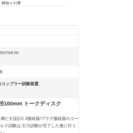
20セット/月
5N/7N/8.5N
置
のコップラー試験装置
,
直径100mm トークディスク
要件を満たす設計2.3接続器/プラグ接続器のコー
れる.トルク試験は,引力試験が完了した後に行う.
い.