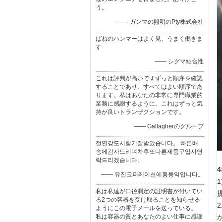
う。
—— ガンマの照明のPty株式会社
ばねのハンマーはよく見、うまく働きま
す
—— シグマ結合性
これは評判が高いですずっと順序を確認
することであり、すべてはよい順序であ
ります。私はあなたの非常に専門職業的
業務に感謝するように。これはずっと気
持が良いトランザクションです。
—— Gallagherのグループ
절연강도시험기잘받았습니다。 빠른배
송에감사드리며차후또다른제품구입시연
락드리겠습니다。
—— 유진코퍼레이션에황동익입니다。
私は私達が口径測定の証明書が付いてい
る2つの容器を受け取ることを知らせる
ようにこの電子メールを送っている。
私は容器の質とあなたのよい仕事に感謝