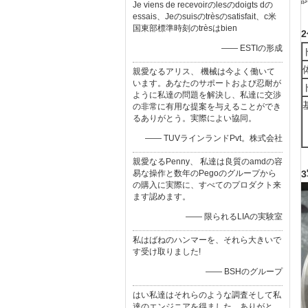
Je viens de recevoirのlesのdoigts dの
essais、Jeのsuisのtrèsのsatisfait、c米
国東部標準時刻のtrèsはbien
—— ESTIの形成
親愛なるアリス、 機械は今よく働いて
います。あなたのサポートおよび忍耐が
ように私達の問題を解決し、私達に交渉
の非常に有用な提案を与えることができ
るありがとう。実際によい協同。
—— TUVラインランドPvt。株式会社
親愛なるPenny、 私達は良質のamdの容
易な操作と数年のPegoのグループから
の購入に実際に、すべてのプロダクト来
ます認めます。
—— 限られるLIAの実験室
私はばねのハンマーを、それら大きいで
す受け取りました!
—— BSHのグループ
はい私達はそれらのような調査そして私
達のエンジニアを得ました。ありがと