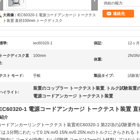
供給の能力:
連絡先
大画像 :
IEC60320-1 電源コードアンカージ トークテス
ト装置 直径100mm トークディスク
標準:
iec60320-1
保証:
12ヶ月
トークディスク直
100mm
2N/3N/
体重:
:
テスト モード:
手帳
製品タイプ:
試験装
装置のコップラー トークテスト装置
トルク試験装置
,
ハイライト:
電源コードアンカージ トークテスト装置
IEC60320-1 電源コードアンカージ トークテスト装置 
1紹介
コードアンカーリングトークテスト装置
IEC60320-1 第22項の試験
ドは,1分間にわたって0.1N.m/0.15N.m/0.25N.mのトルクにさらさ
試験中に,コードが損傷しない試験後,コードは2mm以上移動してはならな