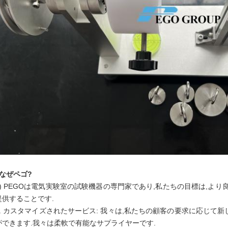
4なぜペゴ?
1) PEGOは電気実験室の試験機器の専門家であり,私たちの目標は,より
提供することです.
2. カスタマイズされたサービス: 我々は,私たちの顧客の要求に応じて
ができます.我々は柔軟で有能なサプライヤーです.