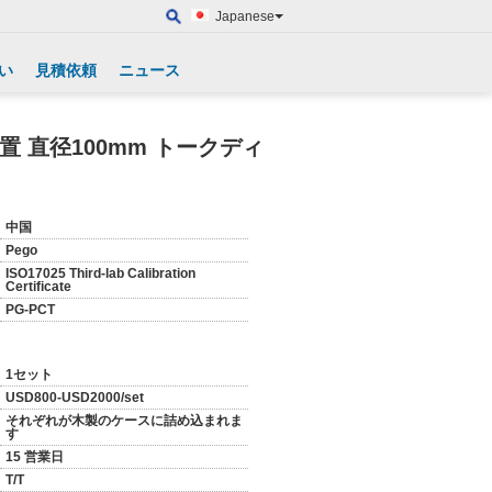
Japanese
い
見積依頼
ニュース
装置 直径100mm トークディ
中国
Pego
ISO17025 Third-lab Calibration
Certificate
PG-PCT
1セット
USD800-USD2000/set
それぞれが木製のケースに詰め込まれま
す
15 営業日
T/T