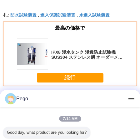
防水試験装置
進入保護試験装置
水進入試験装置
札:
,
,
最高の価格で
IPX8 浸水タンク 浸透防止試験機
SUS304 ステンレス鋼 オーダーメイ
ドタンク
続行
IP の試験装置
多く
Pego
7:14 AM
essiblity
IEC61032 UL507
応用IEC60529
IP4X/テスト ワイ
照明器具防
Good day, what product are you looking for?
50mmの
はテスト指、IP2X
IP3Xテスト棒
ヤーΦ1.0長の100
験装
進入保護
のための指の調査
（Φ2.5棒長の
のための