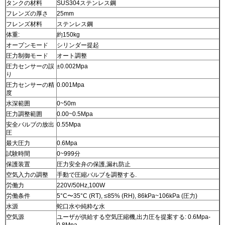
タンクの材料
SUS304ステンレス鋼
フレンズの厚さ
25mm
フレンズ材料
ステンレス鋼
体重:
約150kg
オープンモード
シリンダー提起
圧力制御モード
オート調整
圧力センサーの誤
±0.002Mpa
り
圧力センサーの精
0.001Mpa
度
水深範囲
0~50m
圧力調整範囲
0.00~0.5Mpa
安全バルブの放出
0.55Mpa
圧
最大圧力
0.6Mpa
試験時間
0~999分
保護装置
圧力安全弁の保護,漏れ防止
空気入力の調整
手動で圧縮バルブを調整する.
労働力
220V/50Hz,100W
労働条件
5°C〜35°C (RT), ≤85% (RH), 86kPa~106kPa (圧力)
水源
蛇口水や純粋な水
空気源
ユーザが供給する空気圧縮機,出力圧を提案する: 0.6Mpa-
0.8Mpa