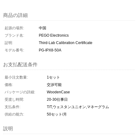
商品の詳細
起源の場所:
中国
ブランド名:
PEGO Electronics
証明:
Third-Lab Calibration Certificate
モデル番号:
PG-IPX8-50A
お支払配送条件
最小注文数量:
1セット
価格:
交渉可能
パッケージの詳細:
WoodenCase
受渡し時間:
20-30仕事日
支払条件:
T/T,ウェスタンユニオン,マネーグラム
供給の能力:
50セット/月
説明