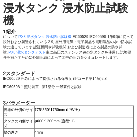
浸水タンク 浸水防止試験
機
1紹介
について
IPX8 浸水タンク 浸水防止試験機
IEC60529,IEC60598-1第9節に従って
設計および製造されている.2.9, 屋外用電気・電子製品や照明製品の水中防水試
験に適しています.認証機関や試験機関,および製造者による製品の防水試
験.
IPX8 浸水タンクテスト
主に高圧のステンレス鋼の水タンクを使用し,試験要
件を満たすために外部圧縮によって水中の圧力をシミュレートします.
2スタンダード
IEC60529 囲みによって提供される保護度 (IPコード第14項)2.8
IEC60598-1 照明装置 - 第1部分:一般要件と試験
3パラメーター
容器の外側のサイ
775*850*1750mm (L*W*H)
ズ
タンクの内側サイ
φ600*1200mm (直径*H)
ズ
壁の厚さ
4mm