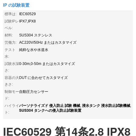
IP の試験装置
標準は:
IEC60529
試験IPレ
IPX7,IPX8
ベル:
材料:
SUS304 ステンレス
労働力:
AC220V/50Hz またはカスタマイズ
テスト
純粋な水や水道水
水:
試験水深
0-30m,0-50m またはカスタマイズ
さ:
容器の大
DUT に合わせてカスタマイズ
きさ:
制御モー
自動圧力センサー
ド:
パーソナライズド 侵入防止 試験 機械
浸水タンク 浸水防止試験機械
ハイライ
,
,
SUS304 タンクへの侵入防止試験装置
ト:
IEC60529 第14条2.8 IPX8