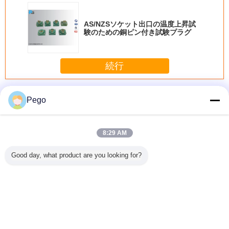
AS/NZSソケット出口の温度上昇試
験のための銅ピン付き試験プラグ
続行
プラグソケットテスタ
多く
Pego
8:29 AM
昇のため
直接差込式装置の
倒れかけたバレル
空気のプラグのソ
高精度プ
Good day, what product are you looking for?
63図30電
ためのトルクのプ
のプラグのソケッ
ケットの生命テス
ットテ
トのテス
ラグのソケットの
トのテスターのス
ター5から60回/最
スト プラ
テスターの異なっ
テンレス鋼材料力
低PLCの制御シス
グ
たアダプター
50のHzの
テム
言語を変えて下さい
Japanese