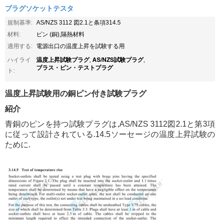
プラグソケットテスタ
規制基準:
AS/NZS 3112 図2.1と条項314.5
材料:
ピン (銅),隔熱材料
適用する:
電源出口の温度上昇を試験する用
温度上昇試験プラグ
AS/NZS試験プラグ
ハイライ
,
,
ブラス・ピン・テストプラグ
ト:
温度上昇試験用の銅ピン付き試験プラグ
紹介
青銅のピンを持つ試験プラグは,AS/NZS 3112図2.1と第3項
に従って設計されている.14.5ソーセージの温度上昇試験の
ために.