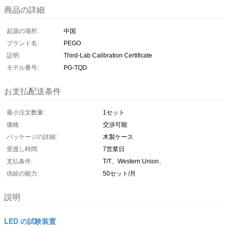
商品の詳細
起源の場所:
中国
ブランド名:
PEGO
証明:
Third-Lab Calibration Certificate
モデル番号:
PG-TQD
お支払配送条件
最小注文数量:
1セット
価格:
交渉可能
パッケージの詳細:
木製ケース
受渡し時間:
7営業日
支払条件:
T/T、Western Union、
供給の能力:
50セット/月
説明
LED の試験装置