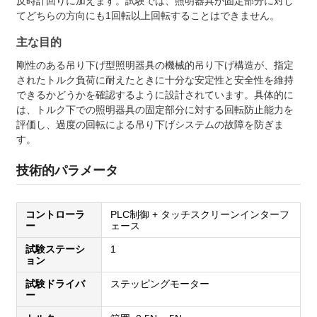
反時計回りに加えます。試験では、照明器具が固定部分に対し
てどちらの方向にも1回転以上回転することはできません。
主な目的
剛性のある吊り下げ型照明器具の機械的吊り下げ構造が、指定
されたトルク負荷に耐えたときに十分な安定性と安全性を維持
できるかどうかを確認するように設計されています。具体的に
は、トルク下での照明器具の固定部分に対する回転防止能力を
評価し、過度の回転による吊り下げシステムの故障を防ぎま
す。
技術的パラメータ
コントローラ
PLC制御 + タッチスクリーンインターフ
ー
ェース
試験ステーシ
1
ョン
試験ドライバ
ステッピングモーター
ー