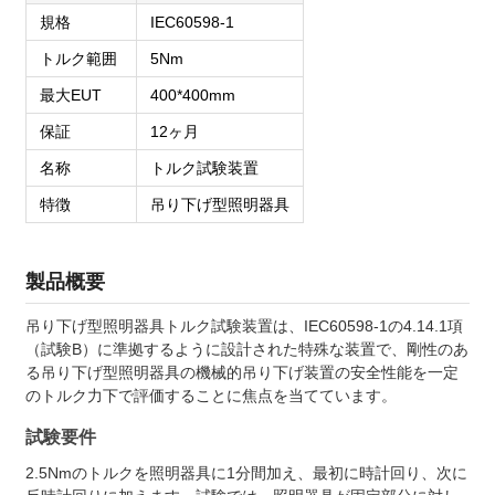
規格
IEC60598-1
トルク範囲
5Nm
最大EUT
400*400mm
保証
12ヶ月
名称
トルク試験装置
特徴
吊り下げ型照明器具
製品概要
吊り下げ型照明器具トルク試験装置は、IEC60598-1の4.14.1項
（試験B）に準拠するように設計された特殊な装置で、剛性のあ
る吊り下げ型照明器具の機械的吊り下げ装置の安全性能を一定
のトルク力下で評価することに焦点を当てています。
試験要件
2.5Nmのトルクを照明器具に1分間加え、最初に時計回り、次に