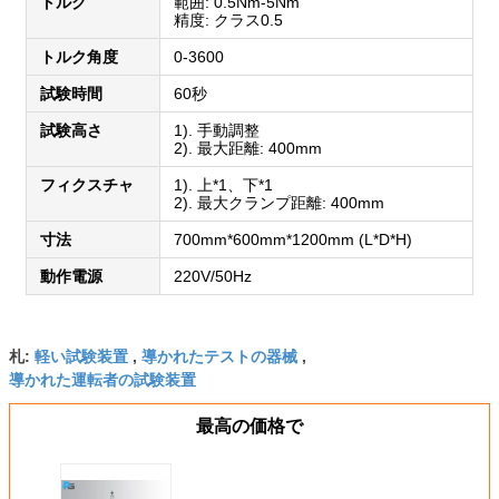
トルク
範囲: 0.5Nm-5Nm
精度: クラス0.5
トルク角度
0-3600
試験時間
60秒
試験高さ
1). 手動調整
2). 最大距離: 400mm
フィクスチャ
1). 上*1、下*1
2). 最大クランプ距離: 400mm
寸法
700mm*600mm*1200mm (L*D*H)
動作電源
220V/50Hz
軽い試験装置
導かれたテストの器械
札:
,
,
導かれた運転者の試験装置
最高の価格で