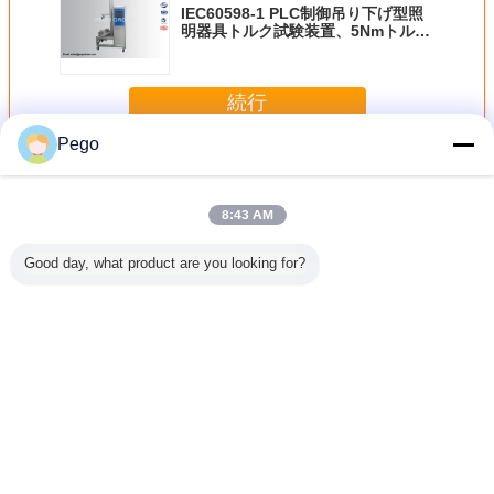
IEC60598-1 PLC制御吊り下げ型照
明器具トルク試験装置、5Nmトルク
範囲
続行
Pego
LED の試験装置
多く
8:43 AM
Good day, what product are you looking for?
5000 Kは
1-300 Vは運転者
生産ラインは45の
IEC60081はデジ
プロタブ
RIのための
の試験装置、実験
Hzから5つのKHz
タル力メートルと
LEDスペ
の手持ち
室によってを導か
試験装置の周波数
の試験装置
ータ
計を導き
れたテストの器械
範囲を導きました
340*300*90 Mm
した
のさざ波の流れ導
を導きました
きました
言語を変えて下さい
Japanese