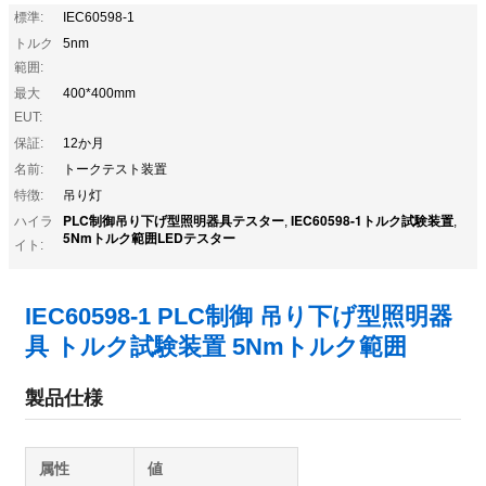
標準:
IEC60598-1
トルク
5nm
範囲:
最大
400*400mm
EUT:
保証:
12か月
名前:
トークテスト装置
特徴:
吊り灯
PLC制御吊り下げ型照明器具テスター
IEC60598-1トルク試験装置
ハイラ
,
,
5Nmトルク範囲LEDテスター
イト:
IEC60598-1 PLC制御 吊り下げ型照明器
具 トルク試験装置 5Nmトルク範囲
製品仕様
属性
値