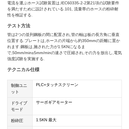
電流を運ぶホース試験装置は,IEC60335-2-2第21項の試験要件
を満たすために設計されている.101, 流量帯のホースの粉砕耐
性を検証する.
テスト方法
管は2つの並列鋼板の間に配置され,管の軸は板の長方角に垂直
位置する.プレートは,ホースの片端から約350mmの距離に置か
れます.鋼板は,施された力が1.5KNになるま
で,50mm/min±5mm/minの速さで圧縮され,その力を放出し,電気
強度試験を実施する.
テクニカル仕様
PLC+タッチスクリーン
制御ユニ
ット
サーボギアモーター
ドライブ
モード
1.5KN 最大
粉砕圧