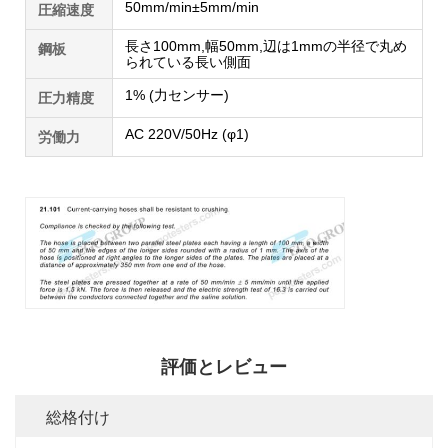
50mm/min±5mm/min
圧縮速度
長さ100mm,幅50mm,辺は1mmの半径で丸め
鋼板
られている長い側面
1% (力センサー)
圧力精度
AC 220V/50Hz (φ1)
労働力
評価とレビュー
総格付け