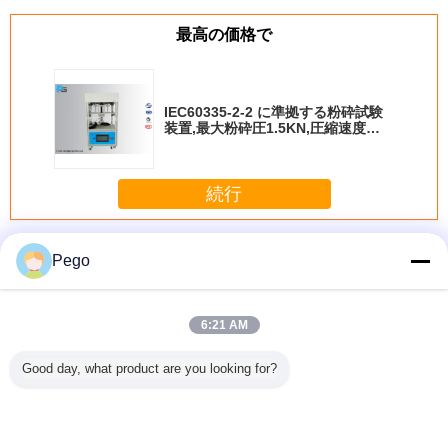
最高の価格で
IEC60335-2-2 に準拠する粉砕試験
装置,最大粉砕圧1.5KN,圧縮速度
50mm/min
続行
ケーブルの試験装置
多く
Pego
6:21 AM
468 に準拠
IEC60335-2-2 に
IEC60335-2-2 に
IEC60245-2と
ISO 672
Good day, what product are you looking for?
メートル試
準拠するアブラー
準拠する粉砕試験
IEC60227-1に準
した
装置
ジョン試験装置,動
装置,最大粉砕圧
拠するケーブル折
1500mm/
動速度30r/min,電
1.5KN,圧縮速度
りたたみ試験装置,
および29
流を伴うホース試
50mm/min
機械強度試験の速
での自動
験用アブラシブ布
度0.33m/s
ブル試験