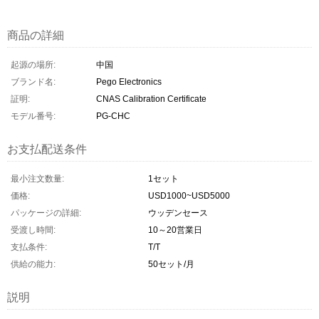
商品の詳細
起源の場所:
中国
ブランド名:
Pego Electronics
証明:
CNAS Calibration Certificate
モデル番号:
PG-CHC
お支払配送条件
最小注文数量:
1セット
価格:
USD1000~USD5000
パッケージの詳細:
ウッデンセース
受渡し時間:
10～20営業日
支払条件:
T/T
供給の能力:
50セット/月
説明