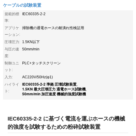
ケーブルの試験装置
規範的標
IEC60335-2-2
準:
アプリケ
掃除機の通電ホースの耐潰れ性検証用
ーション:
圧壊圧力:
1.5KN以下
与圧の速
50mm/min
度:
制御ユニ
PLC+タッチスクリーン
ット:
入力:
AC220V/50Hz(φ1)
IEC60335-2-2 準拠 圧壊試験装置
ハイライ
,
1.5KN 最大圧壊圧力 通電ホース試験機
,
ト:
50mm/min 加圧速度 機械的強度試験機
IEC60335-2-2 に基づく電流を運ぶホースの機械
的強度を試験するための粉砕試験装置