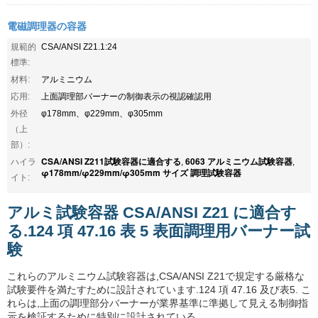
電磁調理器の容器
規範的
CSA/ANSI Z21.1:24
標準:
材料:
アルミニウム
応用:
上面調理部バーナーの制御表示の視認確認用
外径
φ178mm、φ229mm、φ305mm
（上
部）:
CSA/ANSI Z211試験容器に適合する
6063 アルミニウム試験容器
ハイラ
,
,
φ178mm/φ229mm/φ305mm サイズ 調理試験容器
イト:
アルミ試験容器 CSA/ANSI Z21 に適合す
る.124 項 47.16 表 5 表面調理用バーナー試
験
これらのアルミニウム試験容器は,CSA/ANSI Z21で規定する厳格な
試験要件を満たすために設計されています.124 項 47.16 及び表5. こ
れらは,上面の調理部分バーナーが業界基準に準拠して見える制御指
示を検証するために特別に設計されている.