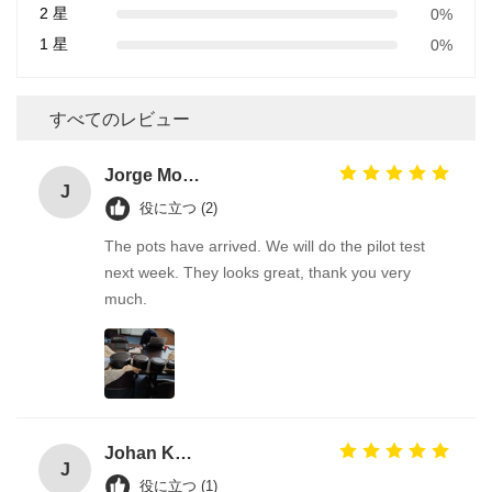
2 星
0%
1 星
0%
すべてのレビュー
Jorge Morera
J
役に立つ (2)
The pots have arrived. We will do the pilot test
next week. They looks great, thank you very
much.
Johan KAES
J
役に立つ (1)