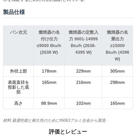
製品仕様
パン次元
燃焼器の名
燃焼器の定数入
燃焼器の名
付け出力
力 9001-14999
乗出力
≤9000 Btu/h
Btu/h (2638-
≥15000
(2638 W)
4395 W)
Btu/h (4396
W)
外径上部
178mm
229mm
305mm
表面直径を
165mm
216mm
298mm
投影した底
部
高さ
88.9mm
102mm
165mm
材料:最適性能と耐久性のために#6063アルミ合金から製造.
評価とレビュー