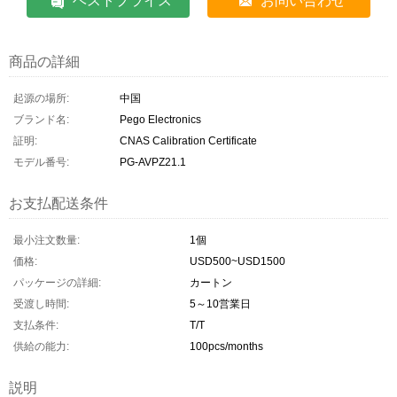
ベストプライス
お問い合わせ
商品の詳細
起源の場所:
中国
ブランド名:
Pego Electronics
証明:
CNAS Calibration Certificate
モデル番号:
PG-AVPZ21.1
お支払配送条件
最小注文数量:
1個
価格:
USD500~USD1500
パッケージの詳細:
カートン
受渡し時間:
5～10営業日
支払条件:
T/T
供給の能力:
100pcs/months
説明