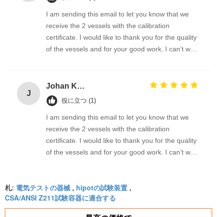
I am sending this email to let you know that we
receive the 2 vessels with the calibration
certificate. I would like to thank you for the quality
of the vessels and for your good work. I can’t wait
to work with you on other topics.
Johan KAES
J
役に立つ (1)
I am sending this email to let you know that we
receive the 2 vessels with the calibration
certificate. I would like to thank you for the quality
of the vessels and for your good work. I can’t wait
to work with you on other topics.
電気テストの器械
hipotの試験装置
札:
,
,
CSA/ANSI Z211試験容器に適合する