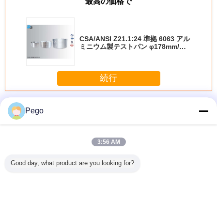
最高の価格で
CSA/ANSI Z21.1:24 準拠 6063 アル
ミニウム製テストパン φ178mm/
φ229mm/φ305mm サイズ、調理用
バーナー試験用
続行
電磁調理器の容器
多く
Pego
3:56 AM
plateの
EN 60350-2 準拠
CSA/ANSI
CSA/ANSI
IEC6035
Good day, what product are you looking for?
器を調理
ステンレス鋼製規
Z21.1:24に準拠し
Z21.1:24 準拠
の誘導は
60335低
格化調理器具（エ
た、トップバーナ
6063 アルミニウ
を歯切り
鉄標準
ネルギー測定用、
ー試験用の3.2mm
ム製テストパン
る
円筒形デザイン）
厚真鍮製テストポ
φ178mm/
ット
φ229mm/
φ305mm サイズ、
言語を変えて下さい
調理用バーナー試
Japanese
験用