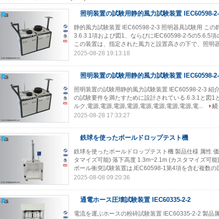
照明装置の試験用静的風力試験装置 IEC60598-2-
静的風力試験装置 IEC60598-2-3 照明器具試験用 この静
3.6.3.1項および図1、ならびにIEC60598-2-5の
この装置は、指定された風力と設置高さの下で、照明器具
2025-08-28 19:13:18
照明装置の試験用静的風力試験装置 IEC60598-2-
照明装置の試験用静的風力試験装置 IEC60598-2-3 紹介 
の試験要件を満たすために設計されている.6.3.1と図1とIE
ルク,電源,電源,電源,電源,電源,電源,電源,電源,電...
続
2025-08-28 17:33:27
鉄球を使ったボールドロップテスト機
鉄球を使ったボールドロップテスト機 製品仕様 属性 価値 
タマイズ可能) 落下高度 1.3m~2.1m (カスタマイズ可能)
ボール衝突試験装置は,IEC60598-1第4項を含む複数の国
2025-08-08 09:20:36
通電ホース圧壊試験装置 IEC60335-2-2
電流を運ぶホースの粉砕試験装置 IEC60335-2-2 製品属性 