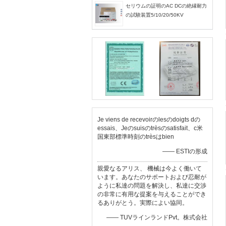
セリウムの証明のAC DCの絶縁耐力
の試験装置5/10/20/50KV
Je viens de recevoirのlesのdoigts dの
essais、Jeのsuisのtrèsのsatisfait、c米
国東部標準時刻のtrèsはbien
—— ESTIの形成
親愛なるアリス、 機械は今よく働いて
います。あなたのサポートおよび忍耐が
ように私達の問題を解決し、私達に交渉
の非常に有用な提案を与えることができ
るありがとう。実際によい協同。
—— TUVラインランドPvt。株式会社