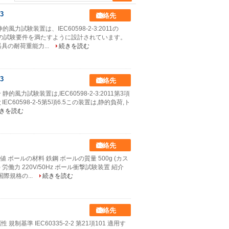
3
連絡先
的風力試験装置は、IEC60598-2-3:2011の
5.6.5項の試験要件を満たすように設計されています。
の耐荷重能力...
続きを読む
3
連絡先
静的風力試験装置は,IEC60598-2-3:2011第3項
C60598-2-5第5項6.5この装置は,静的負荷,ト
きを読む
連絡先
ボールの材料 鉄鋼 ボールの質量 500g (カス
 労働力 220V/50Hz ボール衝撃試験装置 紹介
際規格の...
続きを読む
連絡先
規制基準 IEC60335-2-2 第21項101 適用す