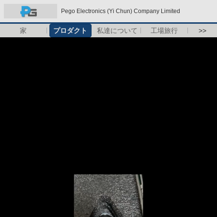
Pego Electronics (Yi Chun) Company Limited
家
プロダクト
私達について
工場旅行
>>