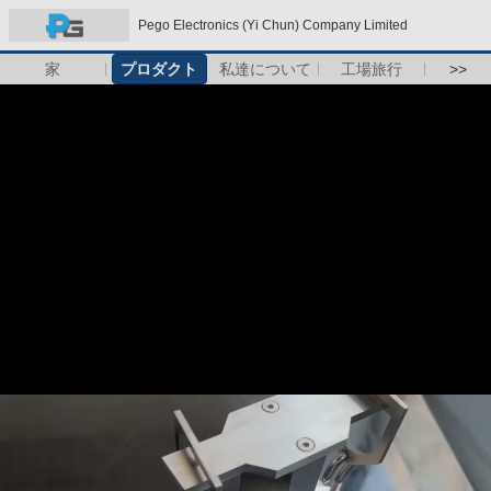
Pego Electronics (Yi Chun) Company Limited
家
プロダクト
私達について
工場旅行
>>