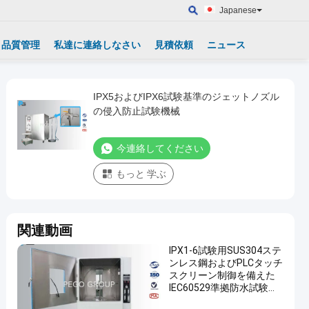
Japanese
品質管理
私達に連絡しなさい
見積依頼
ニュース
IPX5およびIPX6試験基準のジェットノズル
の侵入防止試験機械
今連絡してください
もっと 学ぶ
関連動画
IPX1-6試験用SUS304ステ
ンレス鋼およびPLCタッチ
スクリーン制御を備えた
IEC60529準拠防水試験チ
ャンバー