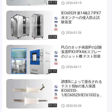
環境の試験装置
00:15
2026-03-19
IEC60529 第14条2.7 IPX7
水タンクへの侵入防止試
験装置
IP の試験装置
2026-01-26
00:08
PLCのタッチ画面IPの試験
装置IPX3 IPX4水スプレー
のジェット機 テスト部屋
IP の試験装置
2026-06-11
01:31
調査Bによって接合される
テスト指Ipの進入保護
IEC60335-
1/IEC60529/IEC61032を
テストして下さい
IP の試験装置
00:25
2026-02-26