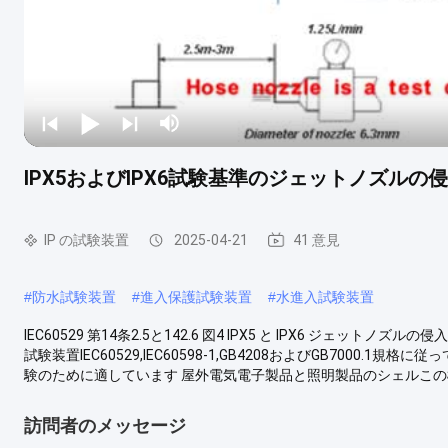
IPX5およびIPX6試験基準のジェットノズルの
IP の試験装置
2025-04-21
41 意見
#
防水試験装置
#
進入保護試験装置
#
水進入試験装置
IEC60529 第14条2.5と142.6 図4 IPX5 と IPX6 ジェット
試験装置IEC60529,IEC60598-1,GB4208およびGB700
験のために適しています 屋外電気電子製品と照明製品のシェルこの機器
訪問者のメッセージ