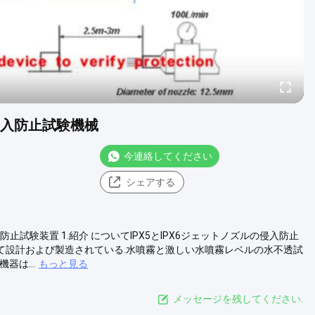
侵入防止試験機械
今連絡してください
シェアする
ノズルの侵入防止試験装置 1.紹介 についてIPX5とIPX6ジェットノズルの侵入防止
0.1規格に従って設計および製造されている.水噴霧と激しい水噴霧レベルの水不透試
は...
もっと見る
メッセージを残してください.