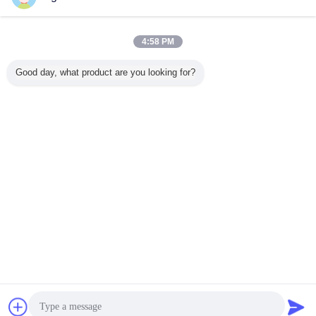
お問い合わせ
IEC 60529 IPX3およびIPX4試験のための手持ちのス
4:58 PM
プレーノズル試験装置
お問い合わせ
Good day, what product are you looking for?
3 / 7
言語を変えて下さい
Japanese
ホーム
|
私達について
|
私達に連絡しなさい
|
地図
|
Privacy Policy
デスクトップの眺め
Copyright © 2018 - 2026 Pego Electronics (Yi Chun) Company Limited.
All rights reserved.
チャット
見積依頼