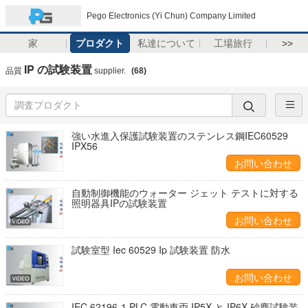
Pego Electronics (Yi Chun) Company Limited
家
プロダクト
私達について
工場旅行
>>
IP の試験装置
品質
supplier.
(68)
強い水進入保護試験装置のステンレス鋼IEC60529
IPX56
お問い合わせ
自動制御機能のウォーター ジェット テストに対する
照明器具IPの試験装置
お問い合わせ
試験室型 Iec 60529 Ip 試験装置 防水
お問い合わせ
IEC 62196-1 PLC 電動車両 IP5X と IP6X 砂塵試験装