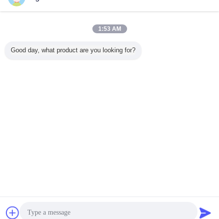
お問い合わせ
高精度IPの試験装置、テスト調査Bの絶縁体
1:53 AM
お問い合わせ
Good day, what product are you looking for?
7 / 7
言語を変えて下さい
Japanese
ホーム
|
私達について
|
私達に連絡しなさい
|
地図
|
Privacy Policy
デスクトップの眺め
Copyright © 2018 - 2026 Pego Electronics (Yi Chun) Company Limited.
All rights reserved.
チャット
見積依頼