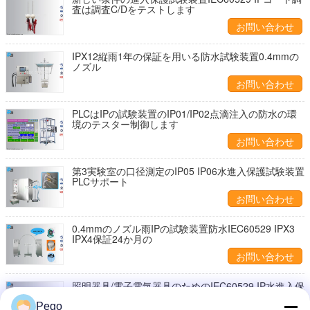
査は調査C/Dをテストします
お問い合わせ
IPX12縦雨1年の保証を用いる防水試験装置0.4mmの
ノズル
お問い合わせ
PLCはIPの試験装置のIP01/IP02点滴注入の防水の環
境のテスター制御します
お問い合わせ
第3実験室の口径測定のIP05 IP06水進入保護試験装置
PLCサポート
お問い合わせ
0.4mmのノズル雨IPの試験装置防水IEC60529 IPX3
IPX4保証24か月の
お問い合わせ
照明器具/電子電気器具のためのIEC60529 IP水進入保
護試験装置
Pego