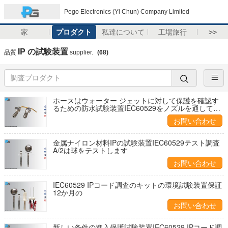
Pego Electronics (Yi Chun) Company Limited
家
プロダクト
私達について
工場旅行
>>
IP の試験装置
品質
supplier.
(68)
ホースはウォーター ジェットに対して保護を確認す
るための防水試験装置IEC60529をノズルを通して出
します
お問い合わせ
金属ナイロン材料IPの試験装置IEC60529テスト調査
A/2は球をテストします
お問い合わせ
IEC60529 IPコード調査のキットの環境試験装置保証
12か月の
お問い合わせ
新しい条件の進入保護試験装置IEC60529 IPコード調